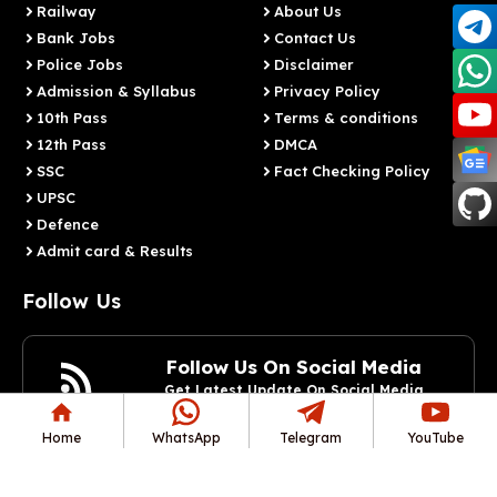
Railway
About Us
Bank Jobs
Contact Us
Police Jobs
Disclaimer
Admission & Syllabus
Privacy Policy
10th Pass
Terms & conditions
12th Pass
DMCA
SSC
Fact Checking Policy
UPSC
Defence
Admit card & Results
Follow Us
Follow Us On Social Media
Get Latest Update On Social Media
Join Now
Home
WhatsApp
Telegram
YouTube