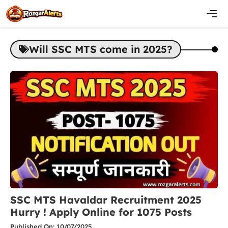
Skip
to
content
Men
Will SSC MTS come in 2025?
SSC MTS Havaldar Recruitment 2025
Hurry ! Apply Online for 1075 Posts
Published On: 10/07/2025