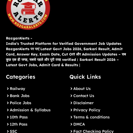
RozgarAlerts -
India’s Trusted Platform for Verified Government Job Updates
RozgarAlerts पर पाएं Latest Govt Jobs 2026, Sarkari Result, Admit
Card, Answer Key, Exam Date, Cut Off और Admission Updates – सब
कुछ एक ही जगह, सबसे पहले और पूरी तरह verified। Sarkari Result 2026 –
Latest Govt Jobs, Admit Card & Results
|
Categories
Quick Links
Railway
About Us
Bank Jobs
Contact Us
Police Jobs
Disclaimer
Admission & Syllabus
Privacy Policy
10th Pass
Terms & conditions
12th Pass
DMCA
SSC
Fact Checking Policy