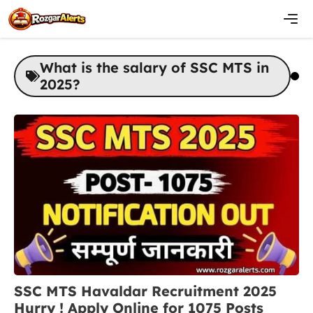
Skip
to
content
Men
What is the salary of SSC MTS in
2025?
SSC MTS Havaldar Recruitment 2025
Hurry ! Apply Online for 1075 Posts