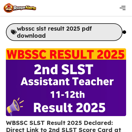
Skip
to
content
Men
wbssc slst result 2025 pdf
download
WBSSC SLST Result 2025 Declared:
Direct Link to 2nd SLST Score Card at