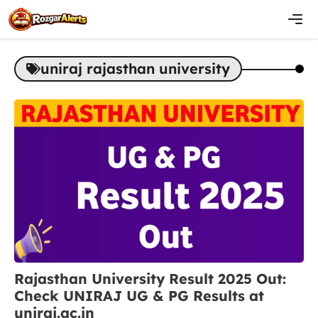
Skip
to
content
Men
uniraj rajasthan university
Rajasthan University Result 2025 Out:
Check UNIRAJ UG & PG Results at
uniraj.ac.in