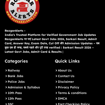
RozgarAlerts -
India’s Trusted Platform for Verified Government Job Updates
RozgarAlerts पर पाएं Latest Govt Jobs 2026, Sarkari Result, Admit
Card, Answer Key, Exam Date, Cut Off और Admission Updates – सब
कुछ एक ही जगह, सबसे पहले और पूरी तरह verified। Sarkari Result 2026 –
Latest Govt Jobs, Admit Card & Results
|
Categories
Quick Links
Railway
About Us
Bank Jobs
Contact Us
Police Jobs
Disclaimer
Admission & Syllabus
Privacy Policy
10th Pass
Terms & conditions
12th Pass
DMCA
SSC
Fact Checking Policy