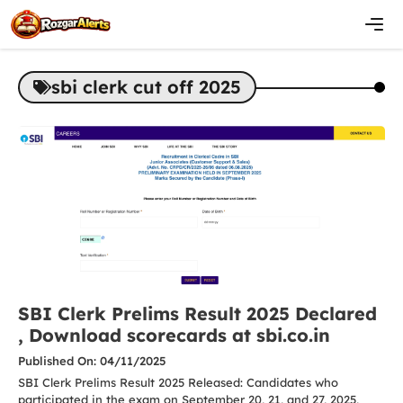
Skip
to
content
Men
sbi clerk cut off 2025
SBI Clerk Prelims Result 2025 Declared
, Download scorecards at sbi.co.in
Published On: 04/11/2025
SBI Clerk Prelims Result 2025 Released: Candidates who
participated in the exam on September 20, 21, and 27, 2025,