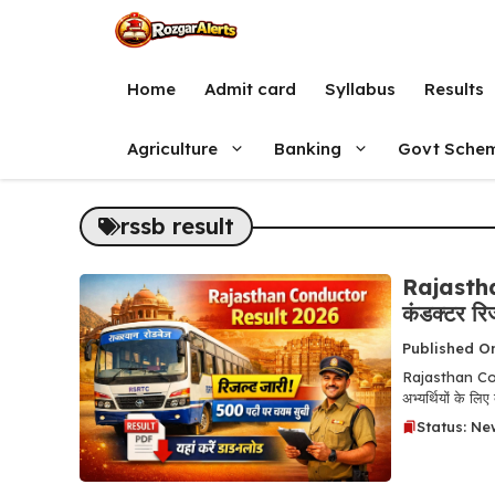
Skip
to
content
Home
Admit card
Syllabus
Results
Agriculture
Banking
Govt Sche
rssb result
Rajasthan
कंडक्टर र
Published O
Rajasthan Condu
अभ्यर्थियों के लिए
Status: Ne