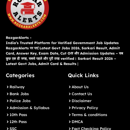
RozgarAlerts -
India’s Trusted Platform for Verified Government Job Updates
RozgarAlerts पर पाएं Latest Govt Jobs 2026, Sarkari Result, Admit
Card, Answer Key, Exam Date, Cut Off और Admission Updates – सब
कुछ एक ही जगह, सबसे पहले और पूरी तरह verified। Sarkari Result 2026 –
Latest Govt Jobs, Admit Card & Results
|
Categories
Quick Links
Railway
About Us
Bank Jobs
Contact Us
Police Jobs
Disclaimer
Admission & Syllabus
Privacy Policy
10th Pass
Terms & conditions
12th Pass
DMCA
SSC
Fact Checking Policy