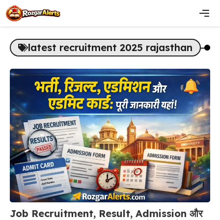
Skip
to
content
Men
latest recruitment 2025 rajasthan
Job Recruitment, Result, Admission और