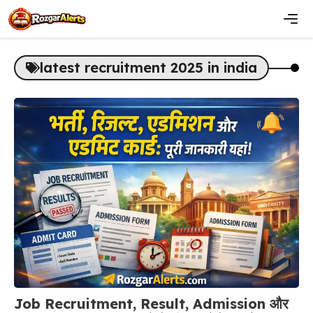
Skip
to
content
Men
latest recruitment 2025 in india
Job Recruitment, Result, Admission और