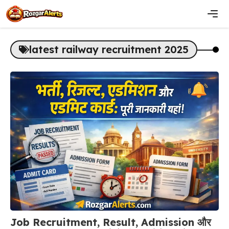
Skip
to
content
Men
latest railway recruitment 2025
Job Recruitment, Result, Admission और