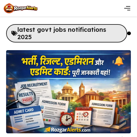
Skip
to
content
Men
latest govt jobs notifications
2025