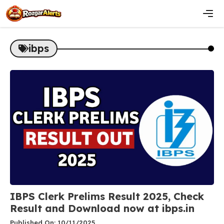
Skip
to
content
Men
ibps
IBPS Clerk Prelims Result 2025, Check
Result and Download now at ibps.in
Published On: 10/11/2025