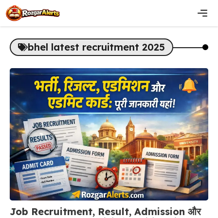
Skip
to
content
Men
bhel latest recruitment 2025
Job Recruitment, Result, Admission और