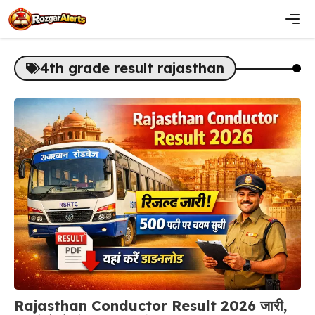
Skip
to
content
Men
4th grade result rajasthan
Rajasthan Conductor Result 2026 जारी,